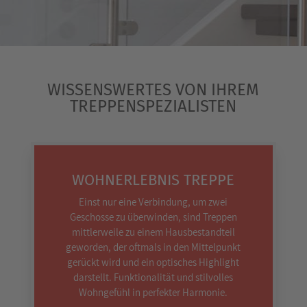
WISSENSWERTES VON IHREM
TREPPENSPEZIALISTEN
WOHNERLEBNIS TREPPE
Einst nur eine Verbindung, um zwei
Geschosse zu überwinden, sind Treppen
mittlerweile zu einem Hausbestandteil
geworden, der oftmals in den Mittelpunkt
gerückt wird und ein optisches Highlight
darstellt. Funktionalität und stilvolles
Wohngefühl in perfekter Harmonie.