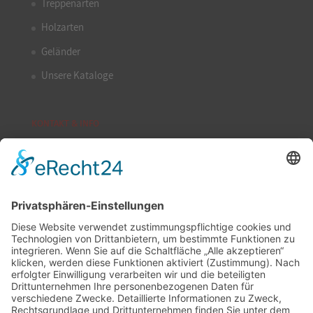
Treppenarten
Holzarten
Geländer
Unsere Kataloge
KONTAKT & INFO
Kontakt
Datenschutz
Impressum
ALFA-Treppen e.K.
Weinstraße Nord 22
D-67281 Kirchheim/Weinstr.