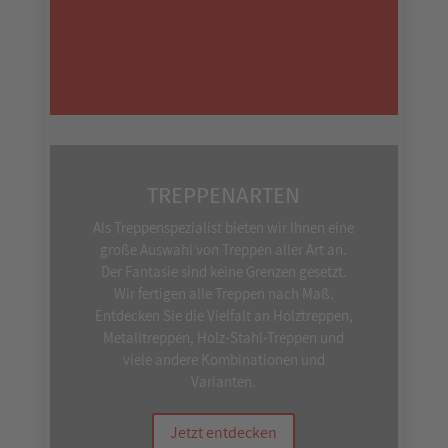
TREPPENARTEN
Als Treppenspezialist bieten wir Ihnen eine
große Auswahl von Treppen aller Art an.
Der Fantasie sind keine Grenzen gesetzt.
Wir fertigen alle Treppen nach Maß.
Entdecken Sie die Vielfalt an Holztreppen,
Metalltreppen, Holz-Stahl-Treppen und
viele andere Kombinationen und
Varianten.
Jetzt entdecken