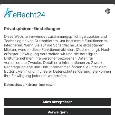
Kontakt
Datenschutz
Impressum
ALFA-Treppen e.K.
Weinstraße Nord 22
D-67281 Kirchheim/Weinstr.
Telefon: (06359) 96 97 0
Telefax: (06359) 96 97 31
info@alfa-treppen.de